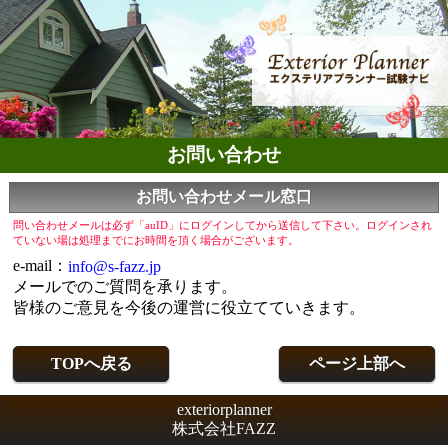
お問い合わせ
お問い合わせメール窓口
問い合わせメールは必ず「auID」にログインしてから送信して下さい。ログインされ
ていない場は処理までにお時間を頂く場合がございます。
e-mail：
info@s-fazz.jp
メールでのご質問を承ります。
皆様のご意見を今後の運営に役立てていきます。
TOPへ戻る
ページ上部へ
exteriorplanner
株式会社FAZZ