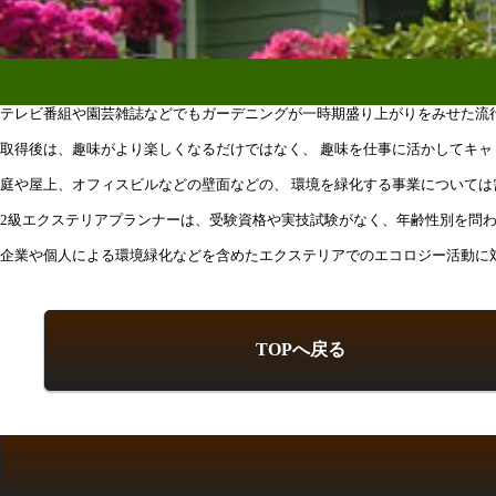
テレビ番組や園芸雑誌などでもガーデニングが一時期盛り上がりをみせた流
取得後は、趣味がより楽しくなるだけではなく、 趣味を仕事に活かしてキ
庭や屋上、オフィスビルなどの壁面などの、 環境を緑化する事業については
2級エクステリアプランナーは、受験資格や実技試験がなく、年齢性別を問
企業や個人による環境緑化などを含めたエクステリアでのエコロジー活動に
TOPへ戻る